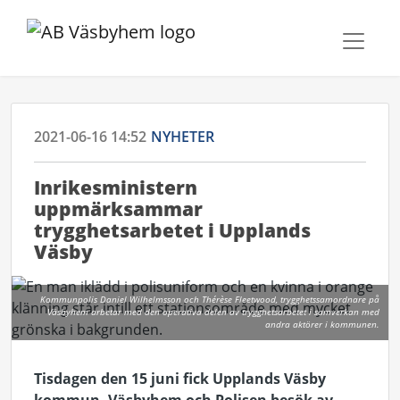
2021-06-16 14:52
NYHETER
Inrikesministern
uppmärksammar
trygghetsarbetet i Upplands
Väsby
Kommunpolis Daniel Wilhelmsson och Thérèse Fleetwood, trygghetssamordnare på
Väsbyhem arbetar med den operativa delen av trygghetsarbetet i samverkan med
andra aktörer i kommunen.
Tisdagen den 15 juni fick Upplands Väsby