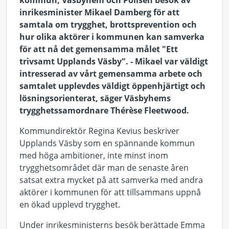
kommun, Väsbyhem och Polisen besök av
inrikesminister Mikael Damberg för att
samtala om trygghet, brottsprevention och
hur olika aktörer i kommunen kan samverka
för att nå det gemensamma målet "Ett
trivsamt Upplands Väsby". - Mikael var väldigt
intresserad av vårt gemensamma arbete och
samtalet upplevdes väldigt öppenhjärtigt och
lösningsorienterat, säger Väsbyhems
trygghetssamordnare Thérèse Fleetwood.
Kommundirektör Regina Kevius beskriver
Upplands Väsby som en spännande kommun
med höga ambitioner, inte minst inom
trygghetsområdet där man de senaste åren
satsat extra mycket på att samverka med andra
aktörer i kommunen för att tillsammans uppnå
en ökad upplevd trygghet.
Under inrikesministerns besök berättade Emma