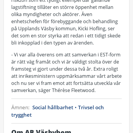
riskzon som ett tydligt exempel där gällande
lagstiftning tillåter en större öppenhet mellan
olika myndigheter och aktörer. Även
enhetschefen för förebyggande och behandling
på Upplands Väsby kommun, Kicki Hofling, ser
det som en stor styrka att redan i ett tidigt skede
bli inkopplad i den typen av ärenden.
- Vi var alla överens om att samverkan i EST-form
är rätt väg framåt och vi är väldigt stolta över de
framsteg vi gjort under dessa två år. Extra roligt
att inrikesministern uppmärksammar vårt arbete
och nu ser vi fram emot att fortsätta utveckla vår
samverkan, säger Thérèse Fleetwood.
Ämnen:
Social hållbarhet
Trivsel och
trygghet
Om AB Väsbyhem