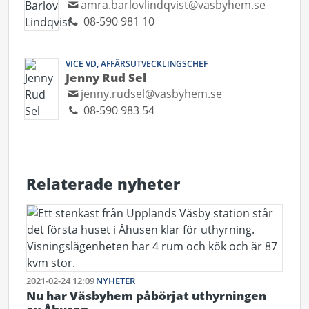
amra.barlovlindqvist@vasbyhem.se
08-590 981 10
VICE VD, AFFÄRSUTVECKLINGSCHEF
Jenny Rud Sel
jenny.rudsel@vasbyhem.se
08-590 983 54
Relaterade nyheter
2021-02-24 12:09
NYHETER
Nu har Väsbyhem påbörjat uthyrningen