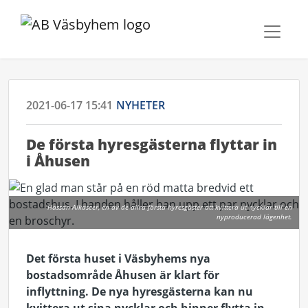
2021-06-17 15:41
NYHETER
De första hyresgästerna flyttar in
i Åhusen
Hassan Alkaseer, en av de allra första hyresgäster att kvittera ut nycklar till en
nyproducerad lägenhet.
Det första huset i Väsbyhems nya
bostadsområde Åhusen är klart för
inflyttning. De nya hyresgästerna kan nu