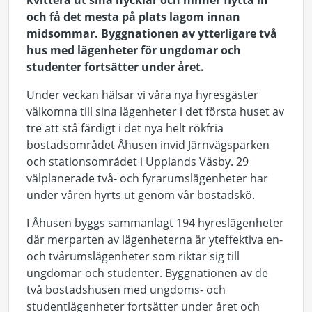
kvittera ut sina nycklar och hinner flytta in
och få det mesta på plats lagom innan
midsommar. Byggnationen av ytterligare två
hus med lägenheter för ungdomar och
studenter fortsätter under året.
Under veckan hälsar vi våra nya hyresgäster
välkomna till sina lägenheter i det första huset av
tre att stå färdigt i det nya helt rökfria
bostadsområdet Åhusen invid Järnvägsparken
och stationsområdet i Upplands Väsby. 29
välplanerade två- och fyrarumslägenheter har
under våren hyrts ut genom vår bostadskö.
I Åhusen byggs sammanlagt 194 hyreslägenheter
där merparten av lägenheterna är yteffektiva en-
och tvårumslägenheter som riktar sig till
ungdomar och studenter. Byggnationen av de
två bostadshusen med ungdoms- och
studentlägenheter fortsätter under året och