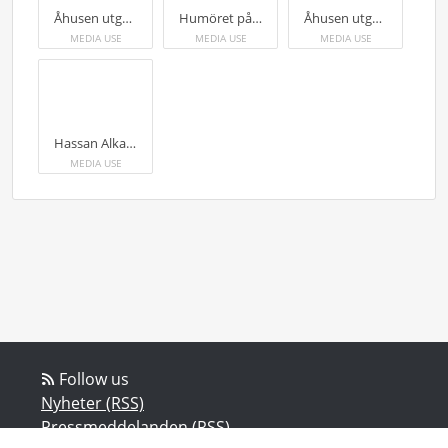
Åhusen utgör den första etappen i utvecklingen av den nya stadsdelen. Ett stenkast från stationen och granne med Väsbyån.
Humöret på topp när Bahaeddin Ajouri bar in flyttlasset till den nya lägenheten.
Åhusen utgör den första etappen i utvecklingen av den nya stadsdelen. Ett stenkast från stationen och granne med Väsbyån. Visningslägenheten har 4 rum och kök och är 87 kvm stor.
MEDIA USE
MEDIA USE
MEDIA USE
Hassan Alkaseer, en av de allra första hyresgäster att kvittera ut nycklar till en nyproducerad lägenhet.
MEDIA USE
Follow us
Nyheter (RSS)
Pressmeddelanden (RSS)