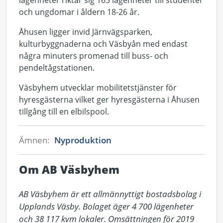
lägenheter riktar sig 165 lägenheter till studenter
och ungdomar i åldern 18-26 år.
Åhusen ligger invid Järnvägsparken,
kulturbyggnaderna och Väsbyån med endast
några minuters promenad till buss- och
pendeltågstationen.
Väsbyhem utvecklar mobilitetstjänster för
hyresgästerna vilket ger hyresgästerna i Åhusen
tillgång till en elbilspool.
Ämnen:
Nyproduktion
Om AB Väsbyhem
AB Väsbyhem är ett allmännyttigt bostadsbolag i 
Upplands Väsby. Bolaget äger 4 700 lägenheter 
och 38 117 kvm lokaler. Omsättningen för 2019 