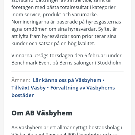
största förbättringen av sin service, samt till
företagen med bästa totalresultat i kategorier
inom service, produkt och varumärke.
Nomineringarna är baserade på hyresgästernas
egna omdömen om sina hyresvärdar. Syftet är
att lyfta fram hyresvärdar som prioriterar sina
kunder och satsar på en hög kvalitet.
Vinnarna utsågs torsdagen den 6 februari under
Benchmark Event på Berns salonger i Stockholm.
Ämnen:
Lär känna oss på Väsbyhem
Tillväxt Väsby
Förvaltning av Väsbyhems
bostäder
Om AB Väsbyhem
AB Väsbyhem är ett allmännyttigt bostadsbolag i
Väsby. Bolaget äger ca 4 900 lägenheter och ca