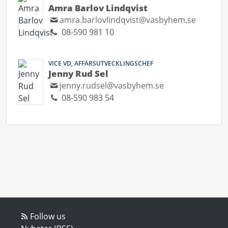
Amra Barlov Lindqvist
amra.barlovlindqvist@vasbyhem.se
08-590 981 10
VICE VD, AFFÄRSUTVECKLINGSCHEF
Jenny Rud Sel
jenny.rudsel@vasbyhem.se
08-590 983 54
Follow us