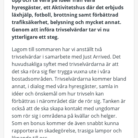
upp och ta vara på idéer från våra
hyresgäster, ett Aktivitetshus där det erbjuds
läxhjälp, fotboll, brottning samt förbättrad
trafiksäkerhet, belysning och mycket annat.
Genom att införa trivselvärdar tar vi nu
ytterligare ett steg.
Lagom till sommaren har vi anställt två
trivselvärdar i samarbete med Just Arrived. Det
huvudsakliga syftet med trivselvärdarna är att
det ska röra sig fler trygga vuxna ute i våra
bostadsområden. Trivselvärdarna kommer bland
annat, i dialog med våra hyresgäster, samla in
idéer och önskemål om hur trivseln kan
förbättras i närområdet där de rör sig. Tanken är
också att de ska skapa kontakt med ungdomar
som rör sig i områdena på kvällar och helger.
Som en bonus kommer de även snabbt kunna
rapportera in skadegörelse, trasiga lampor och