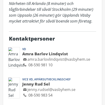
Närheten till Arlanda (8 minuter) och 
tågförbindelser till såväl Stockholm (29 minuter) 
som Uppsala (26 minuter) gör Upplands Väsby 
mycket attraktivt för såväl boende som företag.
Kontaktpersoner
VD
Amra Barlov Lindqvist
amra.barlovlindqvist@vasbyhem.se
08-590 981 10
VICE VD, AFFÄRSUTVECKLINGSCHEF
Jenny Rud Sel
jenny.rudsel@vasbyhem.se
08-590 983 54