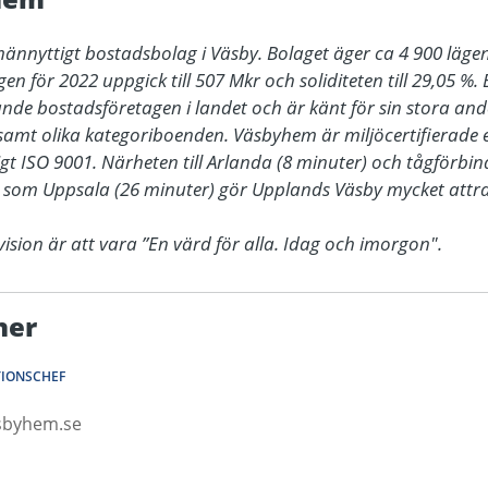
ännyttigt bostadsbolag i Väsby. Bolaget äger ca 4 900 lägen
n för 2022 uppgick till 507 Mkr och soliditeten till 29,05 %. 
nde bostadsföretagen i landet och är känt för sin stora an
amt olika kategoriboenden. Väsbyhem är miljöcertifierade e
igt ISO 9001. Närheten till Arlanda (8 minuter) och tågförbindel
 som Uppsala (26 minuter) gör Upplands Väsby mycket attrak
sion är att vara ”En värd för alla. Idag och imorgon".
ner
IONSCHEF
asbyhem.se