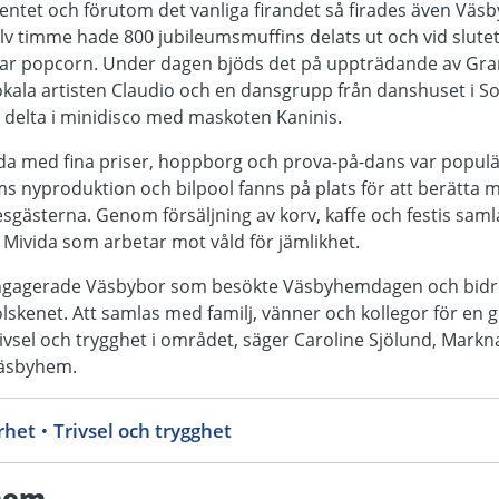
tet och förutom det vanliga firandet så firades även Väs
alv timme hade 800 jubileumsmuffins delats ut och vid slute
sar popcorn. Under dagen bjöds det på uppträdande av Gr
lokala artisten Claudio och en dansgrupp från danshuset i 
delta i minidisco med maskoten Kaninis.
nda med fina priser, hoppborg och prova-på-dans var popul
 nyproduktion och bilpool fanns på plats för att berätta 
sgästerna. Genom försäljning av korv, kaffe och festis sam
en Mivida som arbetar mot våld för jämlikhet.
a engagerade Väsbybor som besökte Väsbyhemdagen och bidrog 
lskenet. Att samlas med familj, vänner och kollegor för en glä
ivsel och trygghet i området, säger Caroline Sjölund, Markn
äsbyhem.
arhet
Trivsel och trygghet
hem