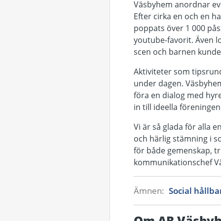
Väsbyhem anordnar even
Efter cirka en och en h
poppats över 1 000 på
youtube-favorit. Även 
scen och barnen kunde 
Aktiviteter som tipsru
under dagen. Väsbyhems
föra en dialog med hyre
in till ideella förening
Vi är så glada för all
och härlig stämning i so
för både gemenskap, tr
kommunikationschef V
Ämnen:
Social hållb
Om AB Väsby