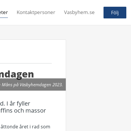
ter
Kontaktpersoner
Vasbyhem.se
Följ
emdagen
 Måns på Väsbyhemdagen 2023.
 I år fyller
ffins och massor
åttonde året i rad som