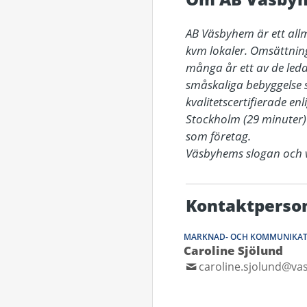
AB Väsbyhem är ett allm
kvm lokaler. Omsättninge
många år ett av de leda
småskaliga bebyggelse s
kvalitetscertifierade enl
Stockholm (29 minuter)
som företag.

Väsbyhems slogan och vi
Kontaktperso
MARKNAD- OCH KOMMUNIKAT
Caroline Sjölund
caroline.sjolund@v