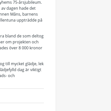
byhems 75-årsjubileum.
t av dagen hade det
annen Måns, barnens
Sollentuna uppträdde på
ära bland de som deltog
mer om projekten och
lades över 8 000 kronor
till mycket glädje, lek
djefylld dag är viktigt
ads- och