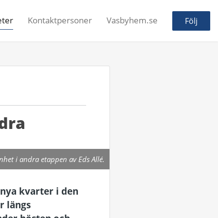
ter
Kontaktpersoner
Vasbyhem.se
Följ
ndra
nhet i andra etappen av Eds Allé.
 nya kvarter i den
r längs