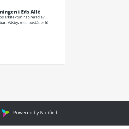
ningen i Eds Allé
ös arkitektur inspirerad av
llbart Väsby, med bostäder för
Powered by Notified