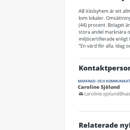
AB Väsbyhem är ett allm
kvm lokaler. Omsättning
(44) procent. Bolaget ä
stora andel marknära 
miljöcertifierade enligt
”En värd för alla. Idag 
Kontaktperso
MARKNAD- OCH KOMMUNIKAT
Caroline Sjölund
caroline.sjolund@v
Relaterade ny