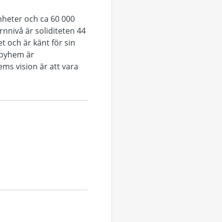
nheter och ca 60 000
rnnivå är soliditeten 44
t och är känt för sin
sbyhem är
ems vision är att vara