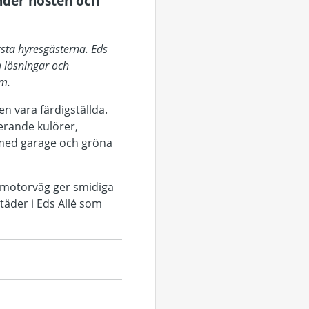
under hösten och
örsta hyresgästerna. Eds
a lösningar och
em.
 vara färdigställda.
ierande kulörer,
s med garage och gröna
 motorväg ger smidiga
täder i Eds Allé som