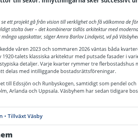
tor till sexor. Inflyttningarna sker successivt 
tt se ett projekt gå från vision till verklighet och få välkomna de f
väldigt stolta över – det kombinerar tidlös arkitektur med modern
 att många uppskattar, säger Amra Barlov Lindqvist, vd på Väsbyh
skedde våren 2023 och sommaren 2026 väntas båda kvarteren
 1920-talets klassiska arkitektur med putsade fasader i var
dstypiska detaljer. Varje kvarter rymmer tre flerbostadshu
tt delas med intilliggande bostadsrättsföreningar.
t till Edssjön och Runbyskogen, samtidigt som pendel och
holm, Arlanda och Uppsala. Väsbyhem har sedan tidigare bos
on
Tillväxt Väsby
hem