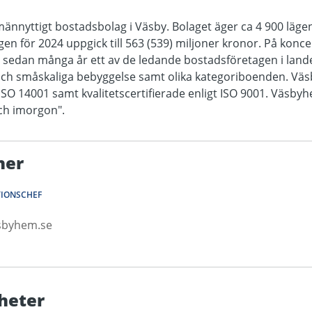
ännyttigt bostadsbolag i Väsby. Bolaget äger ca 4 900 läge
en för 2024 uppgick till 563 (539) miljoner kronor. På konce
r sedan många år ett av de ledande bostadsföretagen i lande
och småskaliga bebyggelse samt olika kategoriboenden. Vä
 ISO 14001 samt kvalitetscertifierade enligt ISO 9001. Väsbyh
och imorgon".
ner
IONSCHEF
asbyhem.se
heter