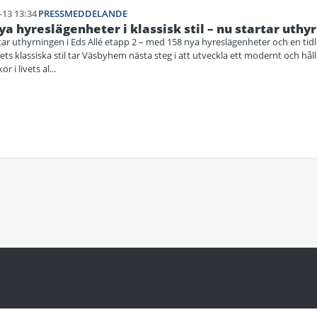
-13 13:34
PRESSMEDDELANDE
ya hyreslägenheter i klassisk stil – nu startar uthyr
tar uthyrningen i Eds Allé etapp 2 – med 158 nya hyreslägenheter och en tidl
ets klassiska stil tar Väsbyhem nästa steg i att utveckla ett modernt och hå
r i livets al...