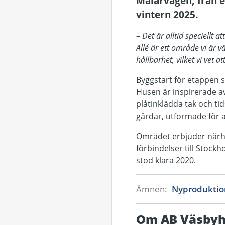
Mälarvägen, från et
vintern 2025.
– Det är alltid speciellt a
Allé är ett område vi är 
hållbarhet, vilket vi vet
Byggstart för etappen 
Husen är inspirerade av
plåtinklädda tak och ti
gårdar, utformade för a
Området erbjuder närhe
förbindelser till Stock
stod klara 2020.
Ämnen:
Nyprodukti
Om AB Väsby