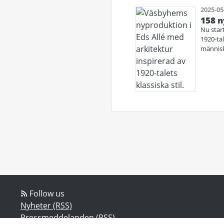
2025-05
158 n
Nu star
1920-tal
människo
Follow us
Nyheter (RSS)
Pressmeddelanden (RSS)